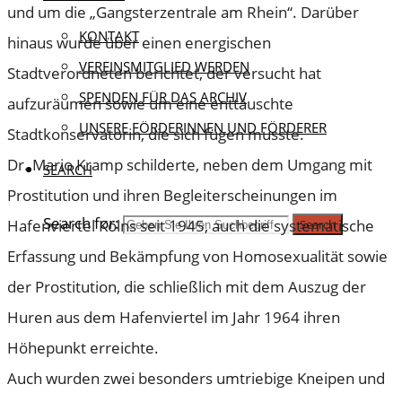
und um die „Gangsterzentrale am Rhein“. Darüber
KONTAKT
hinaus wurde über einen energischen
VEREINSMITGLIED WERDEN
Stadtverordneten berichtet, der versucht hat
SPENDEN FÜR DAS ARCHIV
aufzuräumen sowie um eine enttäuschte
UNSERE FÖRDERINNEN UND FÖRDERER
Stadtkonservatorin, die sich fügen musste.
Dr. Mario Kramp schilderte, neben dem Umgang mit
SEARCH
Prostitution und ihren Begleiterscheinungen im
Search for:
Hafenviertel Kölns seit 1945, auch die systematische
Search
Erfassung und Bekämpfung von Homosexualität sowie
der Prostitution, die schließlich mit dem Auszug der
Huren aus dem Hafenviertel im Jahr 1964 ihren
Höhepunkt erreichte.
Auch wurden zwei besonders umtriebige Kneipen und