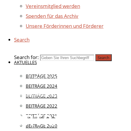
Vereinsmitglied werden
Spenden für das Archiv
Unsere Förderinnen und Förderer
Search
Search for:
Search
AKTUELLES
Aktuell
BEITRÄGE 2025
|
Ausstellung
|
Termine
|
BEITRÄGE 2024
Veranstaltungen
BEITRÄGE 2023
BEITRÄGE 2022
VORTRAGSABEN
BEITRÄGE 2021
BEITRÄGE 2020