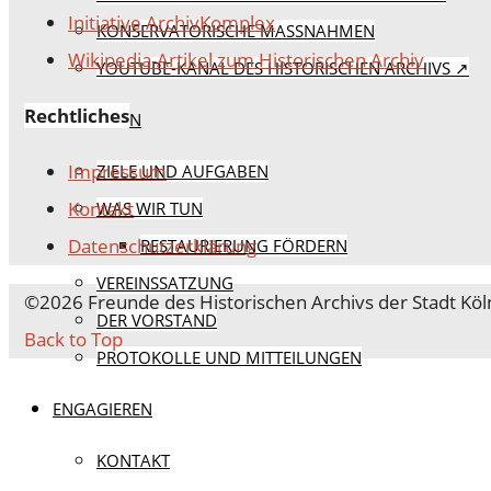
Initiative ArchivKomplex
KONSERVATORISCHE MASSNAHMEN
Wikipedia-Artikel zum Historischen Archiv
YOUTUBE-KANAL DES HISTORISCHEN ARCHIVS ↗
Rechtliches
DER VEREIN
Impressum
ZIELE UND AUFGABEN
Kontakt
WAS WIR TUN
Datenschutz­erklärung
RESTAURIERUNG FÖRDERN
VEREINSSATZUNG
©2026 Freunde des Historischen Archivs der Stadt Köln
DER VORSTAND
Back to Top
PROTOKOLLE UND MITTEILUNGEN
ENGAGIEREN
KONTAKT