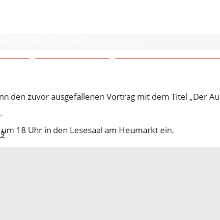
018
ius fand großen Anklang
Vortrag wird am 7. August nachgeholt
es hilligen Kölle – Das sündige Hafenviertel in der Nachk
nn den zuvor ausgefallenen Vortrag mit dem Titel „Der Au
.
zu um 18 Uhr in den Lesesaal am Heumarkt ein.
19