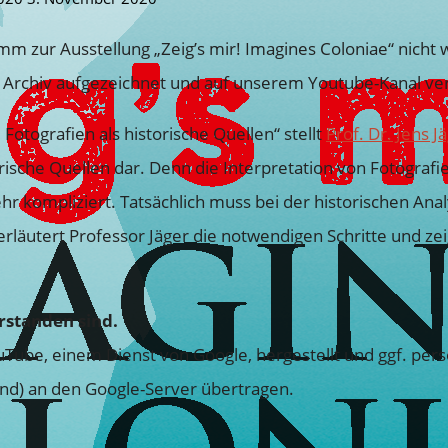
zur Ausstellung „Zeig’s mir! Imagines Coloniae“ nicht wi
Archiv aufgezeichnet und auf unserem Youtube-Kanal verö
 Fotografien als historische Quellen“ stellt
Prof. Dr. Jens J
rische Quellen dar. Denn die Interpretation von Fotografien
hr kompliziert. Tatsächlich muss bei der historischen An
rläutert Professor Jäger die notwendigen Schritte und zeig
rstanden sind.
Tube, einem Dienst von Google, hergestellt und ggf. per
ind) an den Google-Server übertragen.