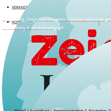
VERANSTALTUNGEN
Ausstellung „Zeig’s mir! Imagines Coloniae“ abermals ge
AUS DEM ARCHIV
Archiv-Story 4 : Archivpädagogik
AUSSTELLUNGEN DES HISTORISCHEN ARCHIVS
ZEIG’S MIR! IMAGINES COLONIAE 2020
VON JAKOB ZU JACQUES 2019 / 2020
PARALLELUNIVERSUM 2019
OSKAR DER FREUNDLICHE POLIZIST 2018/20
EINFLUSSREICH 2018
MENSCH WALLRAF! 2017/2018
200 JAHRE WAHNER HEIDE 2017
HILLIGES KÖLN 2.0 – 2017
BESTANDSERHALTUNG UND RESTAURIERUNG
Aktuell
|
Ausstellung
|
Begleitprogramm
3. November 