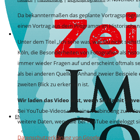
KONSERVATORISCHE MASSNAHMEN
Da bekanntermaßen das geplante Vortragsprogramm 
YOUTUBE-KANAL DES HISTORISCHEN ARCHIVS ↗
einen Vortrag aus dem Programm im Historischen 
DER VEREIN
Unter dem Titel „Ich sehe was, was Du nicht siehst!
ZIELE UND AUFGABEN
Köln, die Besonderheiten von Fotografien als histo
WAS WIR TUN
immer wieder Fragen auf und erscheint oftmals se
RESTAURIERUNG FÖRDERN
als bei anderen Quellen. Anhand zweier Beispiele e
VEREINSSATZUNG
zweiten Blick zu erkennen ist.
DER VORSTAND
Wir laden das Video erst, wenn Sie damit einve
PROTOKOLLE UND MITTEILUNGEN
Bei YouTube-Videos wird eine Verbindung zum You
ENGAGIEREN
weitere Daten, wenn Sie bei YouTube eingeloggt s
KONTAKT
Datenschutzerklärung von Google