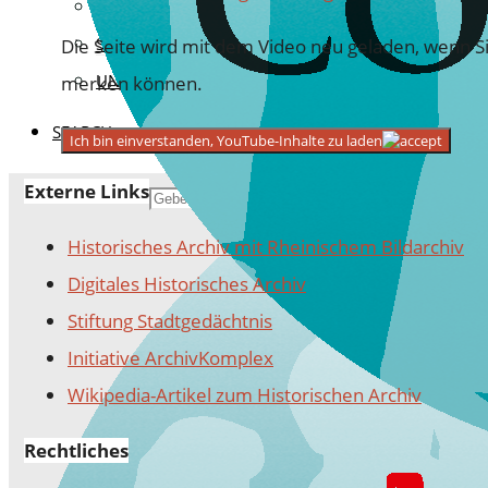
VEREINSMITGLIED WERDEN
SPENDEN FÜR DAS ARCHIV
Die Seite wird mit dem Video neu geladen, wenn Si
UNSERE FÖRDERINNEN UND FÖRDERER
merken können.
SEARCH
Ich bin einverstanden, YouTube-Inhalte zu laden
Externe Links
Search for:
Search
Historisches Archiv mit Rheinischem Bildarchiv
Digitales Historisches Archiv
Stiftung Stadtgedächtnis
Initiative ArchivKomplex
Wikipedia-Artikel zum Historischen Archiv
Rechtliches