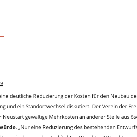
NE ZEITVERZÖGE
H
 am Eifelwall
n!
pril 2013
 Einsparung nur am Standort Eifelwall und ohne Zeitverz
19
ine deutliche Reduzierung der Kosten für den Neubau des 
 und ein Standortwechsel diskutiert. Der Verein der Freu
ter Neustart gewaltige Mehrkosten an anderer Stelle auslö
 würde
. „Nur eine Reduzierung des bestehenden Entwurfs 