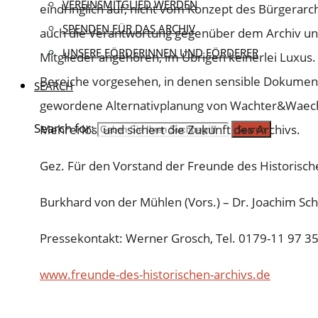
VEREINSMITGLIED WERDEN
eindringlich auf, nicht vom Konzept des Bürgerarch
SPENDEN FÜR DAS ARCHIV
auch die Verantwortung gegenüber dem Archiv und
UNSERE FÖRDERINNEN UND FÖRDERER
Mitglieder angehören, im Übrigen keinerlei Luxus. 
Bereiche vorgesehen, in denen sensible Dokumente
SEARCH
gewordene Alternativplanung von Wachter&Waechte
Search for:
Mehrerlös und sichert die Zukunft des Archivs.
Search
Gez. Für den Vorstand der Freunde des Historische
Burkhard von der Mühlen (Vors.) – Dr. Joachim Sc
Pressekontakt: Werner Grosch, Tel. 0179-11 97 3
www.freunde-des-historischen-archivs.de