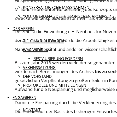
Einsparung bringen. Die uns bekannt gewordene 
KONSERVATORISCHE MASSNAHMEN
Millionen Euro unter Beibehaltung des Konzepts u
YOUTUBE-KANAL DES HISTORISCHEN ARCHIVS ↗
Zwecke wie beispielsweise für mehr als 400 Stud
DER VEREIN
Derzeit ist die Einweihung des Neubaus für Novem
derzeit diskutiert wird, würde die Arbeitsfähigkei
ZIELE UND AUFGABEN
Nähe zur Universität und anderen wissenschaftlich
WAS WIR TUN
RESTAURIERUNG FÖRDERN
Bis zum Jahr 2016 werden viele der so genannten 
VEREINSSATZUNG
würde nach Berechnungen des Archivs
bis zu se
DER VORSTAND
gesetzlichen Verpflichtung zu großen Teilen in Kun
PROTOKOLLE UND MITTEILUNGEN
Aufwand für die Neuplanung und möglicherweise de
ENGAGIEREN
Damit die Einsparung durch die Verkleinerung des 
KONTAKT
Dies ist nur auf der Basis des bisherigen Entwurfe