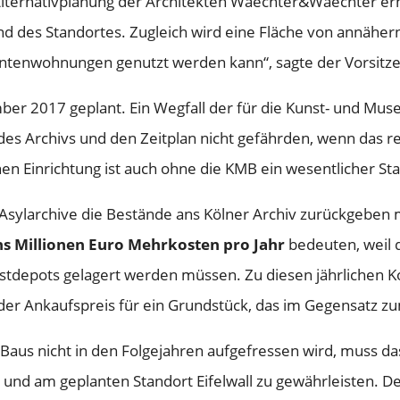
Alternativplanung der Architekten Waechter&Waechter er
nd des Standortes. Zugleich wird eine Fläche von annäher
entenwohnungen genutzt werden kann“, sagte der Vorsitz
ber 2017 geplant. Ein Wegfall der für die Kunst- und Mu
t des Archivs und den Zeitplan nicht gefährden, wenn das 
en Einrichtung ist auch ohne die KMB ein wesentlicher Sta
Asylarchive die Bestände ans Kölner Archiv zurückgeben 
chs Millionen Euro Mehrkosten pro Jahr
bedeuten, weil
stdepots gelagert werden müssen. Zu diesen jährlichen Kos
r Ankaufspreis für ein Grundstück, das im Gegensatz zum
Baus nicht in den Folgejahren aufgefressen wird, muss da
s und am geplanten Standort Eifelwall zu gewährleisten. D