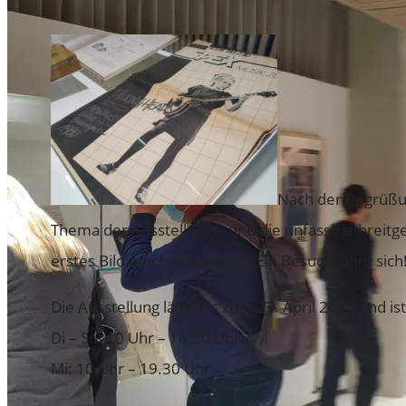
VEREINSMITGLIED WERDEN
SPENDEN FÜR DAS ARCHIV
UNSERE FÖRDERINNEN UND FÖRDERER
SEARCH
Search for:
Search
Nach der Begrüßun
Thema der Ausstellung – und die unfassbar breitgef
erstes Bild machen konnten. Ein Besuch lohnt sich
Die Ausstellung läuft bis zum 23. April 2023 und i
Di – So: 10 Uhr – 16.30 Uhr
Mi: 10 Uhr – 19.30 Uhr