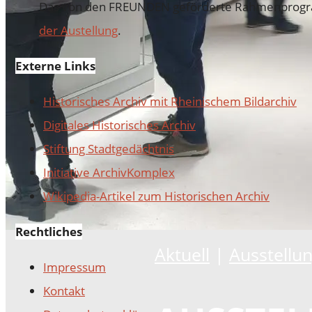
Das von den FREUNDEN geförderte Rahmenprogra
der Austellung
.
Externe Links
Historisches Archiv mit Rheinischem Bildarchiv
Digitales Historisches Archiv
Stiftung Stadtgedächtnis
Initiative ArchivKomplex
Wikipedia-Artikel zum Historischen Archiv
Rechtliches
Aktuell
|
Ausstellu
Impressum
Kontakt