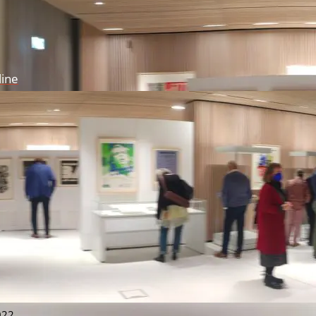
line
19
022