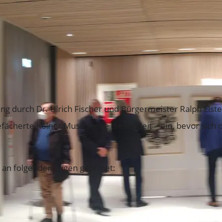
g durch Dr. Ulrich Fischer und Bürgermeister Ralph Elster
ächerte Kölner Musikszene dieser Zeit – ein, bevor sich d
!
st an folgenden Tagen geöffnet: