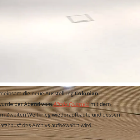
emeinsam die neue Ausstellung
Colonian
 wurde der Abend vom
Alinde Quartett
mit dem
dem Zweiten Weltkrieg wiederaufbaute und dessen
hatzhaus“ des Archivs aufbewahrt wird.