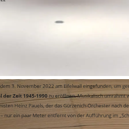
 dem 3. November 2022 am Eifelwall eingefunden, um g
 der Zeit 1945-1990
zu eröffnen. Musikalisch umrahmt
nisten Heinz Pauels, der das Gürzenich-Orchester nach 
ks – nur ein paar Meter entfernt von der Aufführung im „Sc