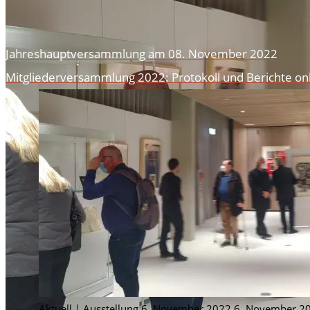
VERANSTALTUNGEN
Jahreshauptversammlung am 08. November 2022
AUS DEM ARCHIV
Mitgliederversammlung 2022: Protokoll und Berichte on
AUSSTELLUNGEN DES HISTORISCHEN ARCHIVS
ZEIG’S MIR! IMAGINES COLONIAE 2020
VON JAKOB ZU JACQUES 2019 / 2020
PARALLELUNIVERSUM 2019
OSKAR DER FREUNDLICHE POLIZIST 2018/20
EINFLUSSREICH 2018
MENSCH WALLRAF! 2017/2018
200 JAHRE WAHNER HEIDE 2017
HILLIGES KÖLN 2.0 – 2017
BESTANDSERHALTUNG UND RESTAURIERUNG
Aktuell
|
Ausstellung
6. November 2022
6. November 2