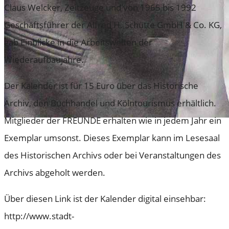
Claus Welcker, Zeitzeuge und von 1965 bis 1992
Geschäftsführer der Alfred H. Schütte GmbH & Co. KG,
gab Einblicke in die Arbeitswelten der
Wiederaufbaujahre.
Der Kalender ist für 15 Euro über das Historische
Archiv, den Buchhandel und Kölntourismus erhältlich.
Mitglieder der FREUNDE erhalten wie in jedem Jahr ein
Exemplar umsonst. Dieses Exemplar kann im Lesesaal
des Historischen Archivs oder bei Veranstaltungen des
Archivs abgeholt werden.
Über diesen Link ist der Kalender digital einsehbar:
http://www.stadt-