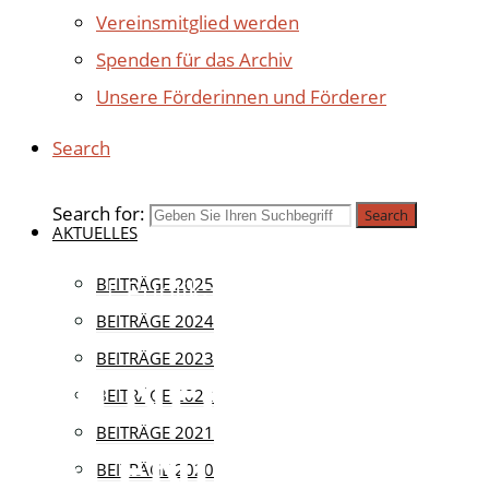
Vereinsmitglied werden
Spenden für das Archiv
Unsere Förderinnen und Förderer
Search
Search for:
Search
AKTUELLES
Aktuell
BEITRÄGE 2025
|
Publikationen
|
Verein
BEITRÄGE 2024
BEITRÄGE 2023
KÖLNER
BEITRÄGE 2022
BEITRÄGE 2021
KALENDARIUM
BEITRÄGE 2020