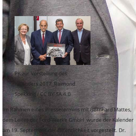
PK zur Vorstellung des
Kalenders 2017_Raimond
Spekking / CC BY-SA 4.0
Im Rahmen eines Pressetermins mit Bernhard Mattes,
dem Leiter der Ford-Werke GmbH wurde der Kalender
am 19. September der Öffentlichkeit vorgestellt. Dr.