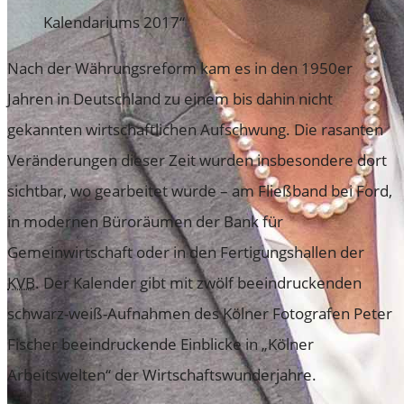
Kalendariums 2017“
KONTAKT
Nach der Währungsreform kam es in den 1950er
VEREINSMITGLIED WERDEN
Jahren in Deutschland zu einem bis dahin nicht
SPENDEN FÜR DAS ARCHIV
gekannten wirtschaftlichen Aufschwung. Die rasanten
UNSERE FÖRDERINNEN UND FÖRDERER
Veränderungen dieser Zeit wurden insbesondere dort
SEARCH
sichtbar, wo gearbeitet wurde – am Fließband bei Ford,
in modernen Büroräumen der Bank für
Search for:
Search
Gemeinwirtschaft oder in den Fertigungshallen der
KVB
. Der Kalender gibt mit zwölf beeindruckenden
schwarz-weiß-Aufnahmen des Kölner Fotografen Peter
Fischer beeindruckende Einblicke in „Kölner
Arbeitswelten“ der Wirtschaftswunderjahre.