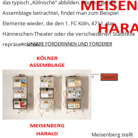
das typisch „Kölnische“ abbilden. Wenn man die
Assemblage betrachtet, findet man zum Beispiel
KONTAKT
Elemente wieder, die den 1. FC Köln, 4711, das
VEREINSMITGLIED WERDEN
Hänneschen-Theater oder die verschiedenen Stadtteile
SPENDEN FÜR DAS ARCHIV
repräsentieren.
UNSERE FÖRDERINNEN UND FÖRDERER
SEARCH
Search for:
Search
Meisenberg stellt