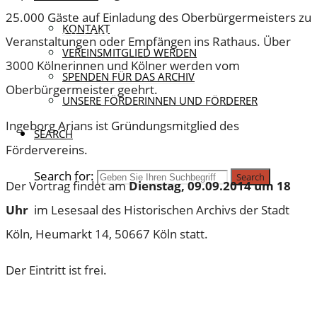
für Köln wie das Dreigestirn, 4711 oder der FC?“ –
25.000 Gäste auf Einladung des Oberbürgermeisters zu
KONTAKT
Vortrag am 9. September 2014 von Ingeborg Arians
Veranstaltungen oder Empfängen ins Rathaus. Über
VEREINSMITGLIED WERDEN
3000 Kölnerinnen und Kölner werden vom
SPENDEN FÜR DAS ARCHIV
Oberbürgermeister geehrt.
UNSERE FÖRDERINNEN UND FÖRDERER
Ingeborg Arians ist Gründungsmitglied des
SEARCH
Fördervereins.
Search for:
Search
Der Vortrag findet am
Dienstag, 09.09.2014 um 18
Uhr
im Lesesaal des Historischen Archivs der Stadt
Köln, Heumarkt 14, 50667 Köln statt.
Der Eintritt ist frei.