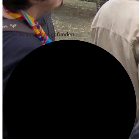
ÄLTERE BEITRÄGE
VERANSTALTUNGEN
35 Veranstaltungen gefunden.
AUS DEM ARCHIV
AUSSTELLUNGEN DES HISTORISCHEN ARCHIVS
ZEIG’S MIR! IMAGINES COLONIAE 2020
VON JAKOB ZU JACQUES 2019 / 2020
PARALLELUNIVERSUM 2019
OSKAR DER FREUNDLICHE POLIZIST
2018/2019
EINFLUSSREICH 2018
MENSCH WALLRAF! 2017/2018
200 JAHRE WAHNER HEIDE 2017