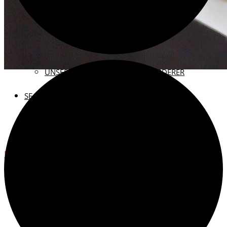
KONTAKT
VEREINSMITGLIED WERDEN
SPENDEN FÜR DAS ARCHIV
UNSERE FÖRDERINNEN UND FÖRDERER
SEARCH
VERANSTALTUN
Search for:
Search
Home
Veranstaltungen