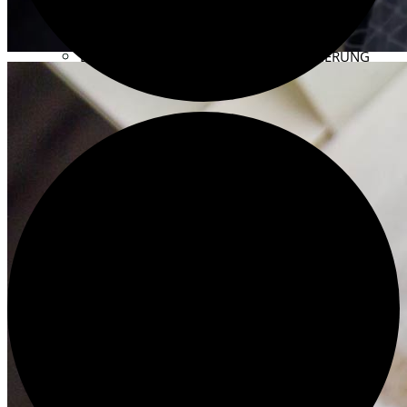
HILLIGES KÖLN 2.0 – 2017
BESTANDSERHALTUNG UND RESTAURIERUNG
KONSERVATORISCHE MASSNAHMEN
YOUTUBE-KANAL DES HISTORISCHEN ARCHIVS ↗
DER VEREIN
ZIELE UND AUFGABEN
WAS WIR TUN
RESTAURIERUNG FÖRDERN
VEREINSSATZUNG
DER VORSTAND
PROTOKOLLE UND MITTEILUNGEN
ENGAGIEREN