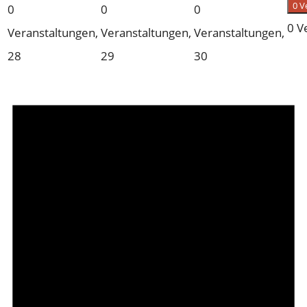
0 V
0
0
0
0 V
Veranstaltungen,
Veranstaltungen,
Veranstaltungen,
28
29
30