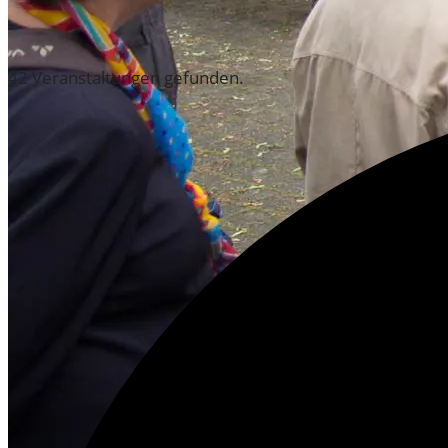
VERANSTALTUNGEN
42 Veranstaltungen gefunden.
AUS DEM ARCHIV
AUSSTELLUNGEN DES HISTORISCHEN ARCHIVS
ZEIG’S MIR! IMAGINES COLONIAE 2020
VON JAKOB ZU JACQUES 2019 / 2020
PARALLELUNIVERSUM 2019
OSKAR DER FREUNDLICHE POLIZIST 2018/20
EINFLUSSREICH 2018
MENSCH WALLRAF! 2017/2018
200 JAHRE WAHNER HEIDE 2017
HILLIGES KÖLN 2.0 – 2017
BESTANDSERHALTUNG UND RESTAURIERUNG