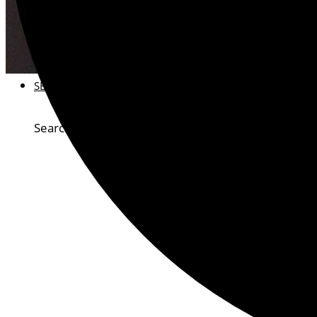
VEREINSMITGLIED WERDEN
SPENDEN FÜR DAS ARCHIV
UNSERE FÖRDERINNEN UND FÖRDERER
SEARCH
VERANS
Search for:
Search
Home
Veranstaltungen