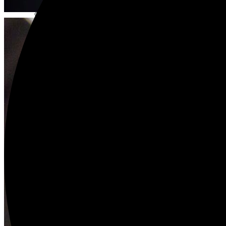
KONSERVATORISCHE MASSNAHMEN
YOUTUBE-KANAL DES HISTORISCHEN ARCHIVS ↗
DER VEREIN
ZIELE UND AUFGABEN
WAS WIR TUN
RESTAURIERUNG FÖRDERN
VEREINSSATZUNG
DER VORSTAND
PROTOKOLLE UND MITTEILUNGEN
ENGAGIEREN
KONTAKT