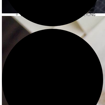
HILLIGES KÖLN 2.0 – 2017
BESTANDSERHALTUNG UND RESTAURIERUNG
KONSERVATORISCHE MASSNAHMEN
YOUTUBE-KANAL DES HISTORISCHEN ARCHIVS ↗
DER VEREIN
ZIELE UND AUFGABEN
WAS WIR TUN
RESTAURIERUNG FÖRDERN
VEREINSSATZUNG
DER VORSTAND
PROTOKOLLE UND MITTEILUNGEN
ENGAGIEREN