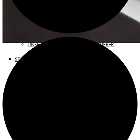
KONTAKT
VEREINSMITGLIED WERDEN
SPENDEN FÜR DAS ARCHIV
UNSERE FÖRDERINNEN UND FÖRDERER
SEARCH
VERANSTALTUN
Search for:
Search
Home
Veranstaltungen