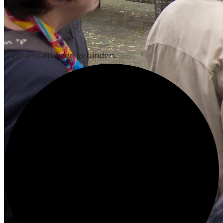
ÄLTERE BEITRÄGE
VERANSTALTUNGEN
0 Veranstaltungen gefunden.
AUS DEM ARCHIV
AUSSTELLUNGEN DES HISTORISCHEN ARCHIVS
ZEIG’S MIR! IMAGINES COLONIAE 2020
VON JAKOB ZU JACQUES 2019 / 2020
PARALLELUNIVERSUM 2019
OSKAR DER FREUNDLICHE POLIZIST
2018/2019
EINFLUSSREICH 2018
MENSCH WALLRAF! 2017/2018
200 JAHRE WAHNER HEIDE 2017