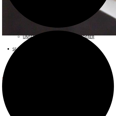
KONTAKT
VEREINSMITGLIED WERDEN
SPENDEN FÜR DAS ARCHIV
UNSERE FÖRDERINNEN UND FÖRDERER
SEARCH
VERANSTALTUN
Search for:
Search
Home
Veranstaltungen