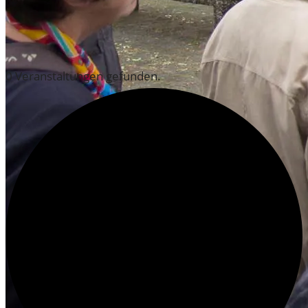
ÄLTERE BEITRÄGE
VERANSTALTUNGEN
0 Veranstaltungen gefunden.
AUS DEM ARCHIV
AUSSTELLUNGEN DES HISTORISCHEN ARCHIVS
ZEIG’S MIR! IMAGINES COLONIAE 2020
VON JAKOB ZU JACQUES 2019 / 2020
PARALLELUNIVERSUM 2019
OSKAR DER FREUNDLICHE POLIZIST
2018/2019
EINFLUSSREICH 2018
MENSCH WALLRAF! 2017/2018
200 JAHRE WAHNER HEIDE 2017