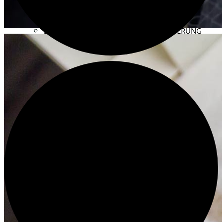
HILLIGES KÖLN 2.0 – 2017
BESTANDSERHALTUNG UND RESTAURIERUNG
KONSERVATORISCHE MASSNAHMEN
YOUTUBE-KANAL DES HISTORISCHEN ARCHIVS ↗
DER VEREIN
ZIELE UND AUFGABEN
WAS WIR TUN
RESTAURIERUNG FÖRDERN
VEREINSSATZUNG
DER VORSTAND
PROTOKOLLE UND MITTEILUNGEN
ENGAGIEREN