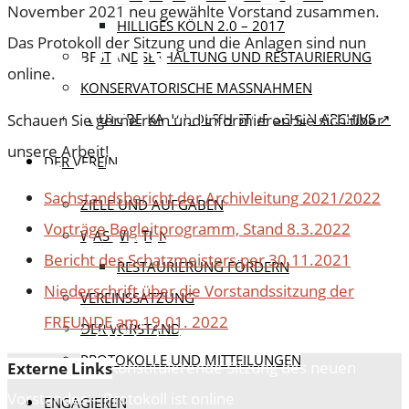
November 2021 neu gewählte Vorstand zusammen.
HILLIGES KÖLN 2.0 – 2017
NEUEN
Das Protokoll der Sitzung und die Anlagen sind nun
BESTANDSERHALTUNG UND RESTAURIERUNG
online.
KONSERVATORISCHE MASSNAHMEN
VORSTANDES –
YOUTUBE-KANAL DES HISTORISCHEN ARCHIVS ↗
Schauen Sie gerne rein und informieren Sie sich über
unsere Arbeit!
PROTOKOLL IST
DER VEREIN
Sachstandsbericht der Archivleitung 2021/2022
ZIELE UND AUFGABEN
ONLINE
Vorträge Begleitprogramm, Stand 8.3.2022
WAS WIR TUN
Bericht des Schatzmeisters per 30.11.2021
RESTAURIERUNG FÖRDERN
Niederschrift über die Vorstandssitzung der
VEREINSSATZUNG
FREUNDE am 19.01. 2022
8. März 2022
1. Mai 2022
DER VORSTAND
PROTOKOLLE UND MITTEILUNGEN
Home
Aktuell
Konstituierende Sitzung des neuen
Externe Links
Vorstandes – Protokoll ist online
ENGAGIEREN