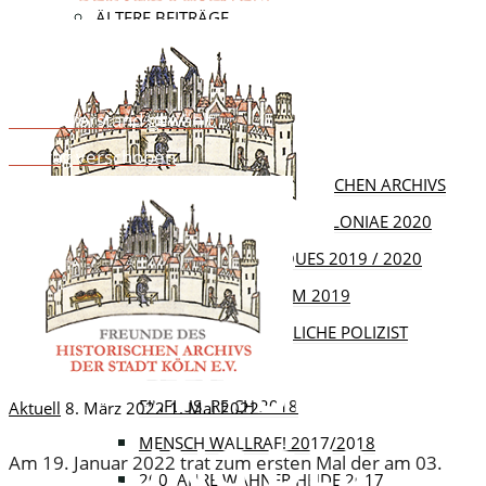
ÄLTERE BEITRÄGE
VERANSTALTUNGEN
Neuer Vorstand gewählt
AUS DEM ARCHIV
Vortrag verschoben
AUSSTELLUNGEN DES HISTORISCHEN ARCHIVS
ZEIG’S MIR! IMAGINES COLONIAE 2020
VON JAKOB ZU JACQUES 2019 / 2020
Aktuell
PARALLELUNIVERSUM 2019
OSKAR DER FREUNDLICHE POLIZIST
KONSTITUIEREN
2018/2019
EINFLUSSREICH 2018
Aktuell
8. März 2022
1. Mai 2022
SITZUNG DES
MENSCH WALLRAF! 2017/2018
Am 19. Januar 2022 trat zum ersten Mal der am 03.
200 JAHRE WAHNER HEIDE 2017