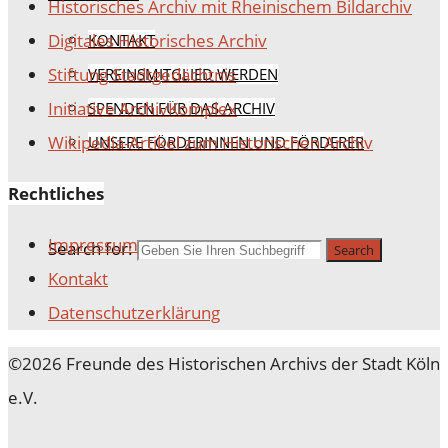
Historisches Archiv mit Rheinischem Bildarchiv
Digitales Historisches Archiv
KONTAKT
Stiftung Stadtgedächtnis
VEREINSMITGLIED WERDEN
Initiative ArchivKomplex
SPENDEN FÜR DAS ARCHIV
Wikipedia-Artikel zum Historischen Archiv
UNSERE FÖRDERINNEN UND FÖRDERER
SEARCH
Rechtliches
Impressum
Search for:
Search
Kontakt
Datenschutz­erklärung
©2026 Freunde des Historischen Archivs der Stadt Köln
e.V.