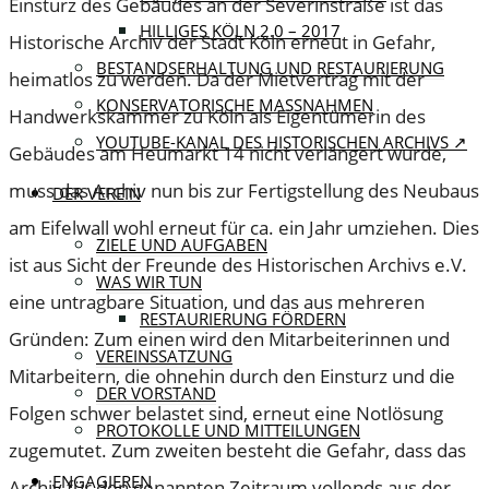
Einsturz des Gebäudes an der Severinstraße ist das
HILLIGES KÖLN 2.0 – 2017
Historische Archiv der Stadt Köln erneut in Gefahr,
BESTANDSERHALTUNG UND RESTAURIERUNG
heimatlos zu werden. Da der Mietvertrag mit der
KONSERVATORISCHE MASSNAHMEN
Handwerkskammer zu Köln als Eigentümerin des
YOUTUBE-KANAL DES HISTORISCHEN ARCHIVS ↗
Gebäudes am Heumarkt 14 nicht verlängert wurde,
muss das Archiv nun bis zur Fertigstellung des Neubaus
DER VEREIN
am Eifelwall wohl erneut für ca. ein Jahr umziehen. Dies
ZIELE UND AUFGABEN
ist aus Sicht der Freunde des Historischen Archivs e.V.
WAS WIR TUN
eine untragbare Situation, und das aus mehreren
RESTAURIERUNG FÖRDERN
Gründen: Zum einen wird den Mitarbeiterinnen und
VEREINSSATZUNG
Mitarbeitern, die ohnehin durch den Einsturz und die
DER VORSTAND
Folgen schwer belastet sind, erneut eine Notlösung
PROTOKOLLE UND MITTEILUNGEN
zugemutet. Zum zweiten besteht die Gefahr, dass das
ENGAGIEREN
Archiv für den genannten Zeitraum vollends aus der