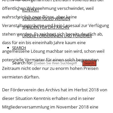
öffentlichen Wahrnehmung verschwindet, weil
KONTAKT
wahrscheinlich zwar Büros, aber keine
VEREINSMITGLIED WERDEN
Veranstaltungsräume und kein Lesesaal zur Verfügung
SPENDEN FÜR DAS ARCHIV
stehen werden. Es zeichnet sich bereits deutlich ab,
UNSERE FÖRDERINNEN UND FÖRDERER
dass für ein bis eineinhalb Jahre kaum eine
SEARCH
angemessene Lösung machbar sein wird, schon weil
potenzielle Vermieter für einen solch begrenzten
Search for:
Search
Zeitraum nicht oder nur zu enorm hohen Preisen
vermieten dürften.
Der Förderverein des Archivs hat im Herbst 2018 von
dieser Situation Kenntnis erhalten und in seiner
Mitgliederversammlung im November 2018 eine