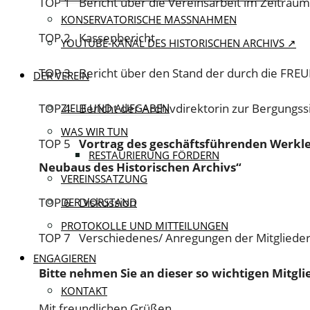
TOP 1 Bericht über die Vereinsarbeit im Zeitraum
KONSERVATORISCHE MASSNAHMEN
TOP 2 Kassenbericht
YOUTUBE-KANAL DES HISTORISCHEN ARCHIVS ↗
TOP 3 Bericht über den Stand der durch die FR
DER VEREIN
TOP 4 Bericht der Archivdirektorin zur Bergungssi
ZIELE UND AUFGABEN
WAS WIR TUN
TOP 5
Vortrag des geschäftsführenden Werklei
RESTAURIERUNG FÖRDERN
Neubaus des Historischen Archivs“
VEREINSSATZUNG
TOP 6 Diskussion
DER VORSTAND
PROTOKOLLE UND MITTEILUNGEN
TOP 7 Verschiedenes/ Anregungen der Mitgliede
ENGAGIEREN
Bitte nehmen Sie an dieser so wichtigen Mitgl
KONTAKT
Mit freundlichen Grüßen