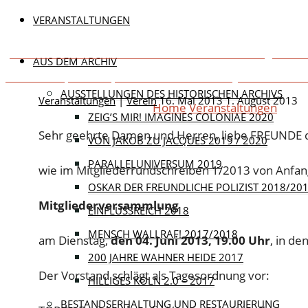
DIENSTAG
VERANSTALTUNGEN
„Die Kamera unter dem Mantel“ – Filmvorführung am 2
AUS DEM ARCHIV
16. Mai 2013
1. Au
Schwächen, Stärken, Potenziale – Köln vier Jahre nach d
AUSSTELLUNGEN DES HISTORISCHEN ARCHIVS
Veranstaltungen
|
Verein
16. Mai 2013
1. August 2013
Home
Veranstaltungen
Einla
ZEIG’S MIR! IMAGINES COLONIAE 2020
Sehr geehrte Damen und Herren, liebe FREUNDE de
VON JAKOB ZU JACQUES 2019 / 2020
PARALLELUNIVERSUM 2019
wie im Mitgliederrundschreiben 1/2013 von Anfang
OSKAR DER FREUNDLICHE POLIZIST 2018/20
Mitgliederversammlung
EINFLUSSREICH 2018
MENSCH WALLRAF! 2017/2018
am Dienstag,
den 04. Juni 2013, 19.00 Uhr
, in de
200 JAHRE WAHNER HEIDE 2017
Der Vorstand schlägt als Tagesordnung vor:
HILLIGES KÖLN 2.0 – 2017
BESTANDSERHALTUNG UND RESTAURIERUNG