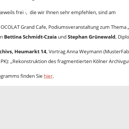
jeweils frei -, die wir Ihnen sehr empfehlen, sind am
HOCOLAT Grand Cafe, Podiumsveranstaltung zum Thema „Sc
in
Bettina Schmidt-Czaia
und
Stephan Grünewald
, Dip
rchivs, Heumarkt 14
, Vortrag Anna Weymann (MusterFabri
IPK): „Rekonstruktion des fragmentierten Kölner Archivgu
rogramms finden Sie
hier
.