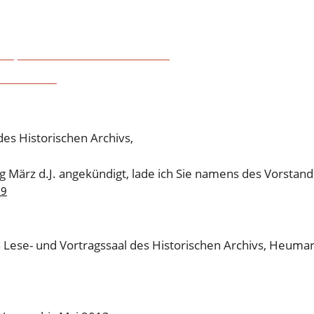
, 4. JUNI 2013, 1
5. April im Schokoladenmuseum
gust 2013
em Einsturz
dung zur Mitgliederversammlung – Dienstag, 4. Juni 2013,
s Historischen Archivs,
 März d.J. angekündigt, lade ich Sie namens des Vorstan
19
n Lese- und Vortragssaal des Historischen Archivs, Heumar