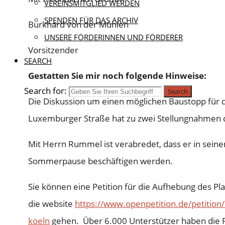
VEREINSMITGLIED WERDEN
SPENDEN FÜR DAS ARCHIV
Burkhard von der Mühlen
UNSERE FÖRDERINNEN UND FÖRDERER
Vorsitzender
SEARCH
Gestatten Sie mir noch folgende Hinweise:
Search for:
Search
Die Diskussion um einen möglichen Baustopp für 
Luxemburger Straße hat zu zwei Stellungnahmen d
Mit Herrn Rummel ist verabredet, dass er in seine
Sommerpause beschäftigen werden.
Sie können eine Petition für die Aufhebung des P
die website
https://www.openpetition.de/petition/
koeln
gehen. Über 6.000 Unterstützer haben die Pe