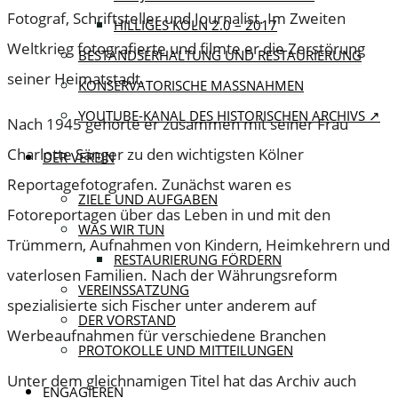
Fotograf, Schriftsteller und Journalist. Im Zweiten
HILLIGES KÖLN 2.0 – 2017
Weltkrieg fotografierte und filmte er die Zerstörung
BESTANDSERHALTUNG UND RESTAURIERUNG
seiner Heimatstadt.
KONSERVATORISCHE MASSNAHMEN
YOUTUBE-KANAL DES HISTORISCHEN ARCHIVS ↗
Nach 1945 gehörte er zusammen mit seiner Frau
Charlotte Sänger zu den wichtigsten Kölner
DER VEREIN
Reportagefotografen. Zunächst waren es
ZIELE UND AUFGABEN
Fotoreportagen über das Leben in und mit den
WAS WIR TUN
Trümmern, Aufnahmen von Kindern, Heimkehrern und
RESTAURIERUNG FÖRDERN
vaterlosen Familien. Nach der Währungsreform
VEREINSSATZUNG
spezialisierte sich Fischer unter anderem auf
DER VORSTAND
Werbeaufnahmen für verschiedene Branchen
PROTOKOLLE UND MITTEILUNGEN
Unter dem gleichnamigen Titel hat das Archiv auch
ENGAGIEREN