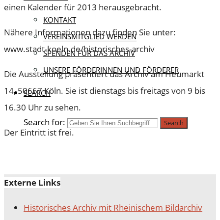
einen Kalender für 2013 herausgebracht.
KONTAKT
Nähere Informationen dazu finden Sie unter:
VEREINSMITGLIED WERDEN
www.stadt-koeln.de/historisches-archiv
SPENDEN FÜR DAS ARCHIV
UNSERE FÖRDERINNEN UND FÖRDERER
Die Ausstellung präsentiert das Archiv am Heumarkt
14, 50667 Köln. Sie ist dienstags bis freitags von 9 bis
SEARCH
16.30 Uhr zu sehen.
Search for:
Search
Der Eintritt ist frei.
Externe Links
Historisches Archiv mit Rheinischem Bildarchiv