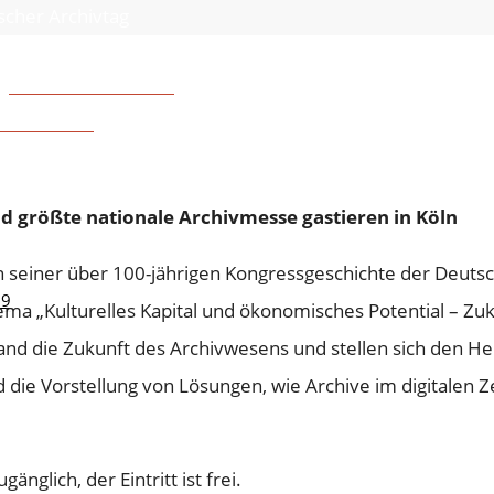
scher Archivtag
gerschaft und Kirche
schen Zeit“
d größte nationale Archivmesse gastieren in Köln
n seiner über 100-jährigen Kongressgeschichte der Deuts
19
a „Kulturelles Kapital und ökonomisches Potential – Zuk
and die Zukunft des Archivwesens und stellen sich den He
ie Vorstellung von Lösungen, wie Archive im digitalen Ze
ugänglich, der Eintritt ist frei.