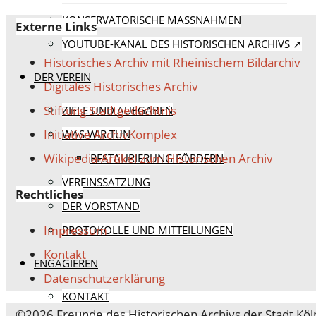
KONSERVATORISCHE MASSNAHMEN
Externe Links
YOUTUBE-KANAL DES HISTORISCHEN ARCHIVS ↗
Historisches Archiv mit Rheinischem Bildarchiv
DER VEREIN
Digitales Historisches Archiv
Stiftung Stadtgedächtnis
ZIELE UND AUFGABEN
Initiative ArchivKomplex
WAS WIR TUN
Wikipedia-Artikel zum Historischen Archiv
RESTAURIERUNG FÖRDERN
VEREINSSATZUNG
Rechtliches
DER VORSTAND
Impressum
PROTOKOLLE UND MITTEILUNGEN
Kontakt
ENGAGIEREN
Datenschutz­erklärung
KONTAKT
©2026 Freunde des Historischen Archivs der Stadt Köln