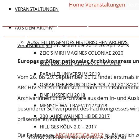
Home
Veranstaltungen
Deut
VERANSTALTUNGEN
Die Kölner Rathauspropheten. Skulptur um 1400 für Bür
AUS DEM ARCHIV
„Genealogische Forschungsmöglichkeiten in der französi
AUSSTELLUNGEN DES HISTORISCHEN ARCHIVS
Veranstaltungen
21. September 2012
20. April 2013
ZEIG’S MIR! IMAGINES COLONIAE 2020
Europas größter nationaler Archivkongress un
VON JAKOB ZU JACQUES 2019 / 2020
PARALLELUNIVERSUM 2019
Vom 26. bis 29. September 2012 findet erstmals i
OSKAR DER FREUNDLICHE POLIZIST 2018/20
ARCHIVISTICA in Köln statt. Unter dem Rahmenthem
EINFLUSSREICH 2018
Archivarinnen und Archivare aus dem In- und Ausl
MENSCH WALLRAF! 2017/2018
besonderer Schwerpunkt des Fachkongresses wird d
200 JAHRE WAHNER HEIDE 2017
präsentieren können, sein.
HILLIGES KÖLN 2.0 – 2017
Die Fachmesse
ARCHIVISTICA 2012
ist öffentlich z
BESTANDSERHALTUNG UND RESTAURIERUNG