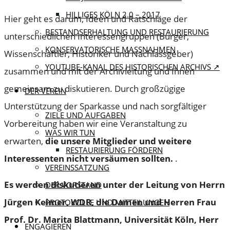
HILLIGES KÖLN 2.0 – 2017
Hier geht es darum, Ideen und Ratschläge der
BESTANDSERHALTUNG UND RESTAURIERUNG
unterschiedlichen Interessengruppen (Bürger,
KONSERVATORISCHE MASSNAHMEN
Wissenschaftler, Historiker und Nachlassgeber)
YOUTUBE-KANAL DES HISTORISCHEN ARCHIVS ↗
zusammen und mit der Archivleitung und Ihnen
gemeinsam zu diskutieren. Durch großzügige
DER VEREIN
Unterstützung der Sparkasse und nach sorgfältiger
ZIELE UND AUFGABEN
Vorbereitung haben wir eine Veranstaltung zu
WAS WIR TUN
erwarten,
die unsere Mitglieder und weitere
RESTAURIERUNG FÖRDERN
Interessenten nicht versäumen sollten.
.
VEREINSSATZUNG
Es werden diskutieren unter der Leitung von Herrn
DER VORSTAND
Jürgen Keimer, WDR, die Damen und Herren Frau
PROTOKOLLE UND MITTEILUNGEN
Prof. Dr. Marita Blattmann, Universität Köln, Herr
ENGAGIEREN