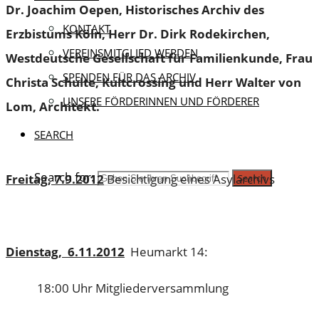
Dr. Joachim Oepen, Historisches Archiv des
KONTAKT
Erzbistums Köln, Herr Dr. Dirk Rodekirchen,
VEREINSMITGLIED WERDEN
Westdeutsche Gesellschaft für Familienkunde, Frau
SPENDEN FÜR DAS ARCHIV
Christa Schulte, Kultcrossing und Herr Walter von
UNSERE FÖRDERINNEN UND FÖRDERER
Lom, Architekt.
SEARCH
Search for:
Freitag, 7.9.2012
Besichtigung eines Asylarchivs
Search
Dienstag, 6.11.2012
Heumarkt 14:
18:00 Uhr Mitgliederversammlung