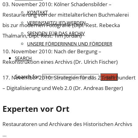
03. November 2010: Kölner Schadensbilder –
KONTAKT
Restaurierung von der mittelalterlichen Buchmalerei
VEREINSMITGLIED WERDEN
bis zur modernen Fotografie (Dipl. Rest. Rebecka
SPENDEN FÜR DAS ARCHIV
Thalmann, Dipl. Rest. Tim Jordan)
UNSERE FÖRDERINNEN UND FÖRDERER
10. November 2010: Nach der Bergung –
SEARCH
Rekonstruktion eines Archivs (Dr. Ulrich Fischer)
Search for:
17. November 2010: Strategien für das 21. Jahrhundert
Search
– Digitalisierung und Web 2.0 (Dr. Andreas Berger)
Experten vor Ort
Restauratoren und Archivare des Historischen Archivs
…