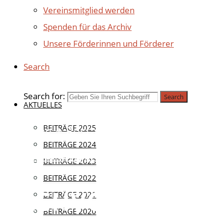
Vereinsmitglied werden
Spenden für das Archiv
Unsere Förderinnen und Förderer
Search
Search for:
Search
AKTUELLES
Bergung + Restaurierung
BEITRÄGE 2025
|
BEITRÄGE 2024
Veranstaltungen
BEITRÄGE 2023
BEITRÄGE 2022
FACHVORTRÄGE
BEITRÄGE 2021
BEITRÄGE 2020