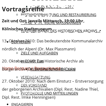
HISTORISCHEN
HILLIGES KÖLN 2.0 – 2017
Vortragsreihe
ARCHIV“ –
BESTANDSERHALTUNG UND RESTAURIERUNG
Zeit und Ort: jeweils Mittwoch, 19:00 Uhr,
KONSERVATORISCHE MASSNAHMEN
Kölnisches Stadtmuseum
RAHMENPROGR
YOUTUBE-KANAL DES HISTORISCHEN ARCHIVS ↗
13. Oktober 2010: Das bedeutendste Kommunalarchiv
DER VEREIN
nördlich der Alpen! (Dr. Max Plassmann)
ZIELE UND AUFGABEN
11. Oktober 2010
21. April 2013
20. Oktober 2010: Das Historische Archiv als
WAS WIR TUN
Home
Bergung + Restaurierung
Fachvorträge zur
Bürgerarchiv (Dr. Bettina Schmidt-Czaia)
RESTAURIERUNG FÖRDERN
aktuellen Ausstellung „Köln 13 Uhr 58. Geborgene
VEREINSSATZUNG
27. Oktober 2010: Nach dem Einsturz – Erstversorgung
Schätze aus dem Historischen Archiv“ –
DER VORSTAND
der geborgenen Archivalien (Dipl. Rest. Nadine Thiel,
Rahmenprogramm
PROTOKOLLE UND MITTEILUNGEN
Dipl. Rest. Imke Henningsen)
ENGAGIEREN