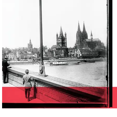
KONTAKT
VEREINSMITGLIED WERDEN
SCHWARZ-WEISS I
SPENDEN FÜR DAS ARCHIV
UNSERE FÖRDERINNEN UND FÖRDERER
ST NICHT S
SEARCH
CHWARZ-WEISS –
Search for:
Search
HISTORISCHE FO
TOGRAFIEN DI