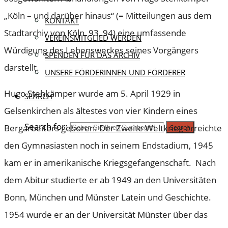
„Köln – und darüber hinaus“ (= Mitteilungen aus dem
KONTAKT
Stadtarchiv von Köln 93, 94) eine umfassende
VEREINSMITGLIED WERDEN
Würdigung des Lebenswerkes seines Vorgängers
SPENDEN FÜR DAS ARCHIV
darstellt.
UNSERE FÖRDERINNEN UND FÖRDERER
Hugo Stehkämper wurde am 5. April 1929 in
SEARCH
Gelsenkirchen als ältestes von vier Kindern eines
Search for:
Bergarbeiters geboren. Der Zweite Weltkrieg erreichte
Search
den Gymnasiasten noch in seinem Endstadium, 1945
kam er in amerikanische Kriegsgefangenschaft. Nach
dem Abitur studierte er ab 1949 an den Universitäten
Bonn, München und Münster Latein und Geschichte.
1954 wurde er an der Universität Münster über das