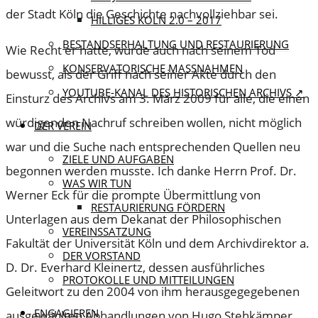
der Stadt Köln die Geschichte nachvollziehbar sei.
HILLIGES KÖLN 2.0 – 2017
BESTANDSERHALTUNG UND RESTAURIERUNG
Wie Recht er hatte, wurde auch nach seinem Tod
KONSERVATORISCHE MASSNAHMEN
bewusst, als der Griff nach seiner Akte durch den
YOUTUBE-KANAL DES HISTORISCHEN ARCHIVS ↗
Einsturz des Archivs am 3. März 2009 für alle, die einen
würdigenden Nachruf schreiben wollen, nicht möglich
DER VEREIN
war und die Suche nach entsprechenden Quellen neu
ZIELE UND AUFGABEN
begonnen werden musste. Ich danke Herrn Prof. Dr.
WAS WIR TUN
Werner Eck für die prompte Übermittlung von
RESTAURIERUNG FÖRDERN
Unterlagen aus dem Dekanat der Philosophischen
VEREINSSATZUNG
Fakultät der Universität Köln und dem Archivdirektor a.
DER VORSTAND
D. Dr. Everhard Kleinertz, dessen ausführliches
PROTOKOLLE UND MITTEILUNGEN
Geleitwort zu den 2004 von ihm herausgegegebenen
ENGAGIEREN
ausgewählten Abhandlungen von Hugo Stehkämper